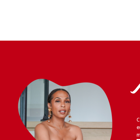
C
e
m