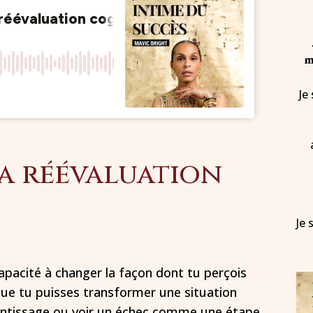
m
Je
la réévaluation
Je 
capacité à changer la façon dont tu perçois
 que tu puisses transformer une situation
entissage ou voir un échec comme une étape