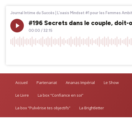
Accueil
Partenariat
Ananas Impérial
Le Show
Le Livre
La box “Confiance en soi”
La box “Pulvérise tes objectifs”
La Brightletter