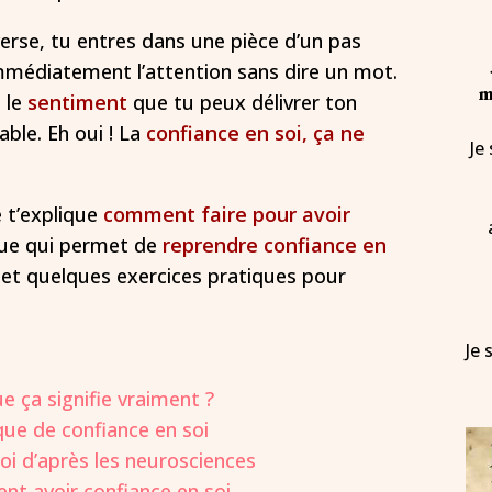
verse, tu entres dans une pièce d’un pas
 immédiatement l’attention sans dire un mot.
m
 le
sentiment
que tu peux délivrer ton
ble. Eh oui ! La
confiance en soi, ça ne
Je
e t’explique
comment faire pour avoir
ique qui permet de
reprendre confiance en
r et quelques exercices pratiques pour
Je 
ue ça signifie vraiment ?
ue de confiance en soi
i d’après les neurosciences
t avoir confiance en soi