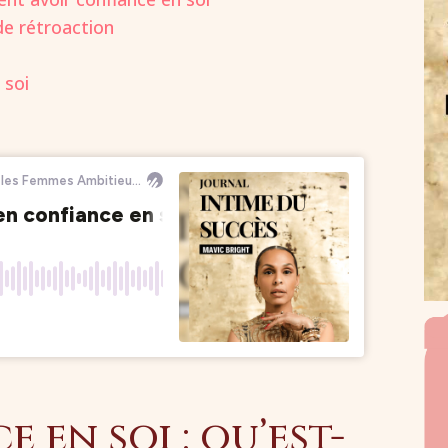
de rétroaction
 soi
 en soi : qu’est-