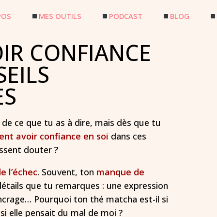
POS
MES OUTILS
PODCAST
BLOG
IR CONFIANCE
SEILS
ES
 de ce que tu as à dire, mais dès que tu
t avoir confiance en soi
dans ces
ssent douter ?
e l’échec
. Souvent, ton
manque de
étails que tu remarques : une expression
ncrage… Pourquoi ton thé matcha est-il si
 si elle pensait du mal de moi ?