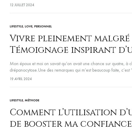
12 JUILLET 2024
LIFESTYLE
,
LOVE
,
PERSONNEL
Vivre pleinement malgré 
Témoignage inspirant d’u
Mon époux et moi on savait qu’on avait une chance sur quatre, à ch
drépanocytose.Une des remarques qui m’est beaucoup faite, c’est
19 AVRIL 2024
LIFESTYLE
,
MÉTHODE
Comment l’utilisation d’
de booster ma confiance 