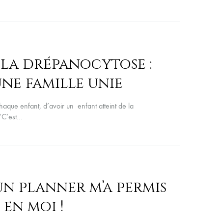
la drépanocytose :
ne famille unie
aque enfant, d’avoir un enfant atteint de la
 “C’est…
un planner m’a permis
en moi !