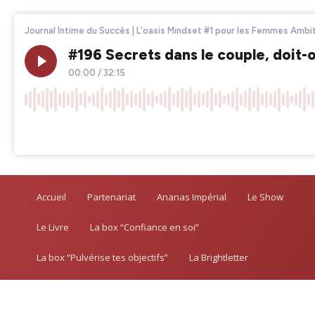
Accueil
Partenariat
Ananas Impérial
Le Show
Le Livre
La box “Confiance en soi”
La box “Pulvérise tes objectifs”
La Brightletter